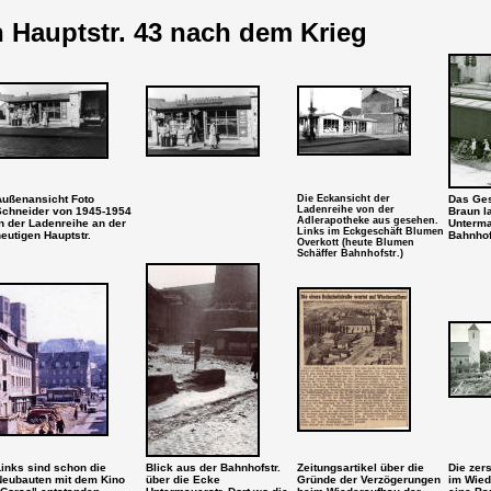
 Hauptstr. 43 nach dem Krieg
Außenansicht Foto
Die Eckansicht der
Das Ges
Ladenreihe von der
Schneider von 1945-1954
Braun l
Adlerapotheke aus gesehen.
n der Ladenreihe an der
Unterma
Links im Eckgeschäft Blumen
eutigen Hauptstr.
Bahnhof
Overkott (heute Blumen
Schäffer Bahnhofstr.)
Links sind schon die
Blick aus der Bahnhofstr.
Zeitungsartikel über die
Die zers
Neubauten mit dem Kino
über die Ecke
Gründe der Verzögerungen
im Wied