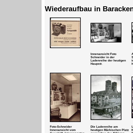
Wiederaufbau in Baracken
Innenansicht Foto
Schneider in der
Ladenreihe der heutigen
i
Haupstr.
h
Foto-Schneider
Die Ladenreihe am
Innenansicht vom
heutigen Märkischen Platz