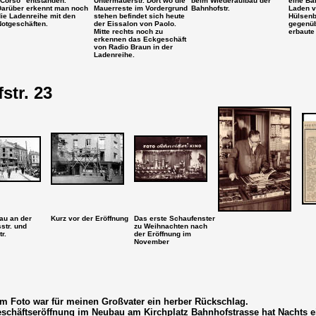
"Corso" entstanden.
Untermauerstr. Dort wo die
beim Wiederaufbau der
eine Ba
Darüber erkennt man noch
Mauerreste im Vordergrund
Bahnhofstr.
Laden v
die Ladenreihe mit den
stehen befindet sich heute
Hülsenb
Notgeschäften.
der Eissalon von Paolo.
gegenüb
Mitte rechts noch zu
erbaute
erkennen das Eckgeschäft
von Radio Braun in der
Ladenreihe.
tr. 23
au an der
Kurz vor der Eröffnung
Das erste Schaufenster
str. und
zu Weihnachten nach
r.
der Eröffnung im
November
m Foto war für meinen Großvater ein herber Rückschlag.
eschäftseröffnung im Neubau am Kirchplatz Bahnhofstrasse hat Nachts e