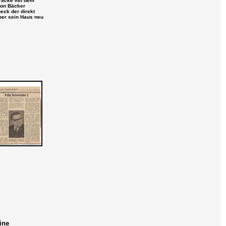
racke mit dem
on Bäcker
eck der direkt
er sein Haus neu
ine