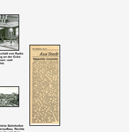
chäft von Radio
ag an der Ecke
uer- und
str.
törte Bahnhofstr.
eraufbau. Rechts