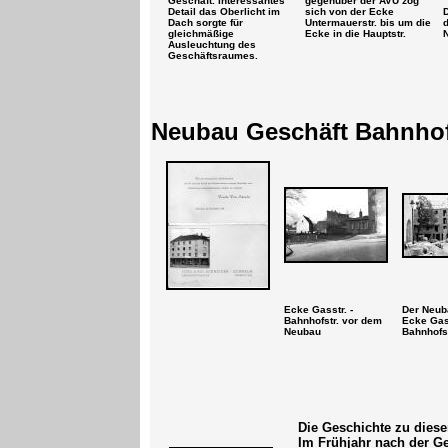
Geschäft. Interessantes
gegenüber der AVU zog
Detail das Oberlicht im
sich von der Ecke
Dach sorgte für
Untermauerstr. bis um die
gleichmäßige
Ecke in die Hauptstr.
Ausleuchtung des
Geschäftsraumes.
Neubau Geschäft Bahnhofs
Ecke Gasstr. -
Der Neub
Bahnhofstr. vor dem
Ecke Gas
Neubau
Bahnhofst
Die Geschichte zu diese
Im Frühjahr nach der G