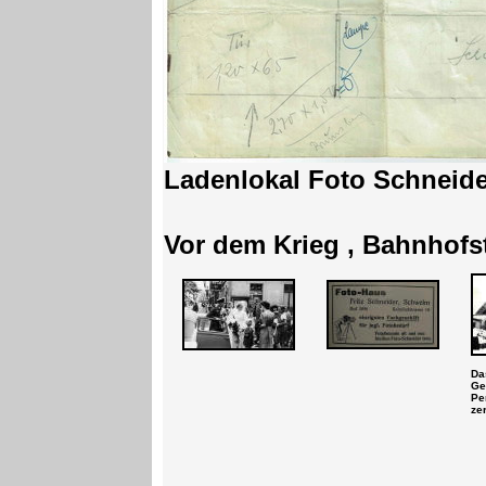
Ladenlokal Foto Schneide
Vor dem Krieg , Bahnhofst
Da
Ge
Pe
ze