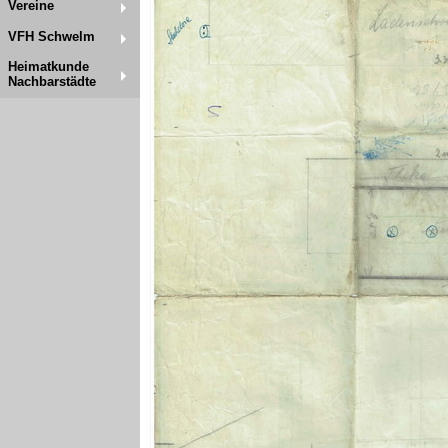
Vereine
VFH Schwelm
Heimatkunde
Nachbarstädte