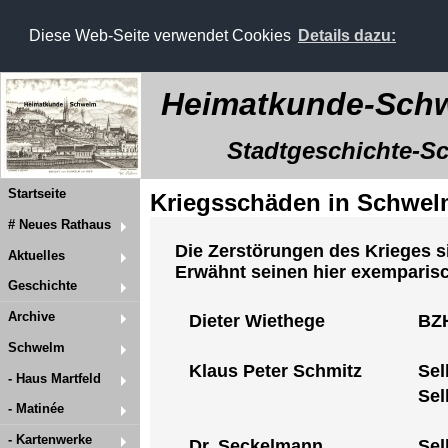
Diese Web-Seite verwendet Cookies
Details dazu:
Heimatkunde-Schw
Stadtgeschichte-Sch
Startseite
Kriegsschäden in Schwe
# Neues Rathaus
Die Zerstörungen des Krieges si
Aktuelles
Erwähnt seinen hier exemparis
Geschichte
Archive
Dieter Wiethege
BZH
Schwelm
Klaus Peter Schmitz
Sel
- Haus Martfeld
Sel
- Matinée
- Kartenwerke
Dr. Seckelmann
Sel