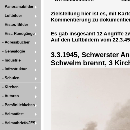
- Panoramabilder
Zielstellung hier ist es, mit K
- Luftbilder
Kommentierung zu dokumentieren
- Histor. Bilder
Es gab insgesamt 12 Angriffe zw
- Hist. Rundgänge
Auf den Luftbildern vom 22.3.45
- Adressbücher
- Genealogie
3.3.1945, Schwerster Ang
- Industrie
Schwelm brennt, 3 Kirc
- Infrastruktur
- Schulen
- Kirchen
- Autoren
- Persönlichkeiten
- Heimatfest
- Heimatbriefe/JFS