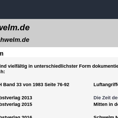
elm.de
welm.de
lm
nd vielfältig in unterschiedlichster Form dokumentie
ch:
 Band 33 von 1983 Seite 76-92
Luftangrif
bstverlag 2013
Die Zeit d
bstverlag 2015
Mitten in d
bstverlag 2016
Schwelm Mi